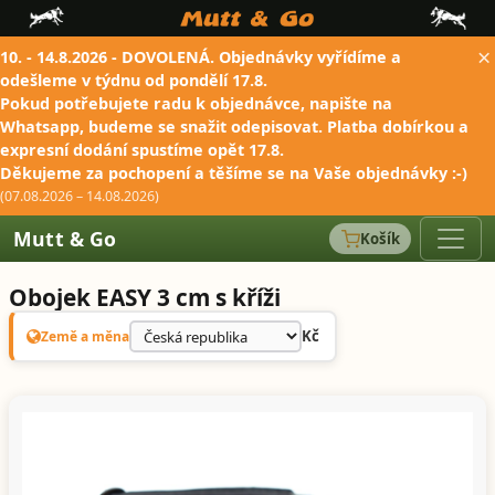
×
10. - 14.8.2026 - DOVOLENÁ. Objednávky vyřídíme a
odešleme v týdnu od pondělí 17.8.
Pokud potřebujete radu k objednávce, napište na
Whatsapp, budeme se snažit odepisovat. Platba dobírkou a
expresní dodání spustíme opět 17.8.
Děkujeme za pochopení a těšíme se na Vaše objednávky :-)
(07.08.2026 – 14.08.2026)
Mutt & Go
Košík
Obojek EASY 3 cm s kříži
Kč
Země a měna