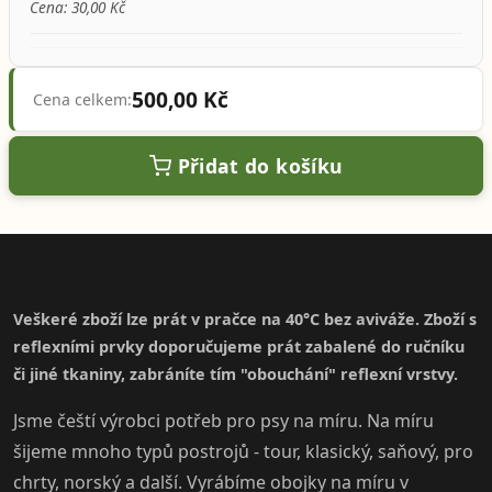
Cena: 30,00 Kč
500,00 Kč
Cena celkem:
Přidat do košíku
Veškeré zboží lze prát v pračce na 40°C bez aviváže. Zboží s
reflexními prvky doporučujeme prát zabalené do ručníku
či jiné tkaniny, zabráníte tím "obouchání" reflexní vrstvy.
Jsme čeští výrobci potřeb pro psy na míru. Na míru
šijeme mnoho typů postrojů - tour, klasický, saňový, pro
chrty, norský a další. Vyrábíme obojky na míru v