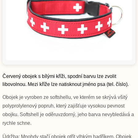
Předchozí
Další
Červený obojek s bílými kříži, spodní barvu lze zvolit
libovolnou. Mezi kříže lze natisknout jméno psa (tel. číslo).
Obojek je vyroben ze softshellu, ve kterém se skrývá všitý
polyprolylenový popruh, který zajišťuje vysokou pevnost
obojku. Softshell je oděruvzdorný, jeho barva nevybledává a
rychle schne.
Údržba: Mnohdy stačí obojek otřít vlhkým hadříkem. Obojek