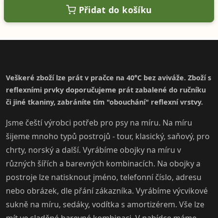
Přidat do košíku
Veškeré zboží lze prát v pračce na 40°C bez aviváže. Zboží s
reflexními prvky doporučujeme prát zabalené do ručníku
či jiné tkaniny, zabráníte tím "obouchání" reflexní vrstvy.
Jsme čeští výrobci potřeb pro psy na míru. Na míru
šijeme mnoho typů postrojů - tour, klasický, saňový, pro
chrty, norský a další. Vyrábíme obojky na míru v
různých šířích a barevných kombinacích. Na obojky a
postroje lze natisknout jméno, telefonní číslo, adresu
nebo obrázek, dle přání zákazníka. Vyrábíme výcvikové
sukně na míru, sedáky, vodítka s amortizérem. Vše lze
mít ve sladěné barevné kombinaci. V nabídce máme