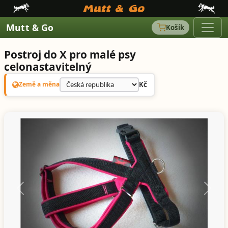
Mutt & Go
Košík
Postroj do X pro malé psy
celonastavitelný
Kč
Země a měna
Předchozí
Další