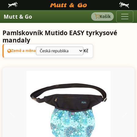
Mutt & Go
Košík
Pamlskovník Mutido EASY tyrkysové
mandaly
Kč
Země a měna
Předchozí
Další