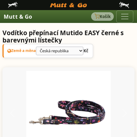
Mutt & Go
Košík
Vodítko přepínací Mutido EASY černé s
barevnými lístečky
Kč
Země a měna
Předchozí
Další