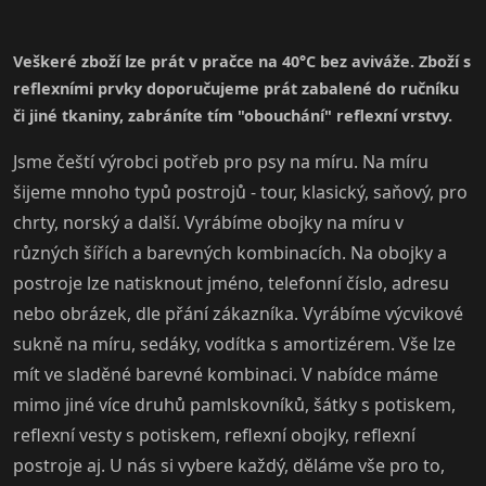
Veškeré zboží lze prát v pračce na 40°C bez aviváže. Zboží s
reflexními prvky doporučujeme prát zabalené do ručníku
či jiné tkaniny, zabráníte tím "obouchání" reflexní vrstvy.
Jsme čeští výrobci potřeb pro psy na míru. Na míru
šijeme mnoho typů postrojů - tour, klasický, saňový, pro
chrty, norský a další. Vyrábíme obojky na míru v
různých šířích a barevných kombinacích. Na obojky a
postroje lze natisknout jméno, telefonní číslo, adresu
nebo obrázek, dle přání zákazníka. Vyrábíme výcvikové
sukně na míru, sedáky, vodítka s amortizérem. Vše lze
mít ve sladěné barevné kombinaci. V nabídce máme
mimo jiné více druhů pamlskovníků, šátky s potiskem,
reflexní vesty s potiskem, reflexní obojky, reflexní
postroje aj. U nás si vybere každý, děláme vše pro to,