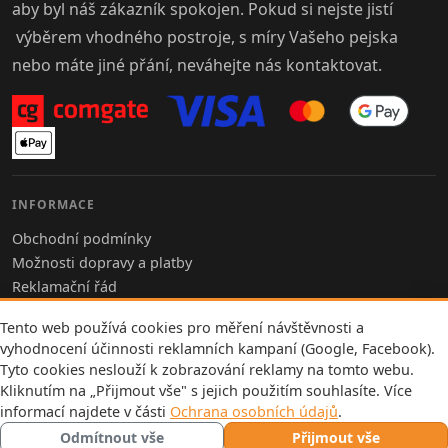
aby byl náš zákazník spokojen. Pokud si nejste jistí
výběrem vhodného postroje, s míry Vašeho pejska
nebo máte jiné přání, neváhejte nás kontaktovat.
INFORMACE
Obchodní podmínky
Možnosti dopravy a platby
Reklamační řád
Ochrana osobních údajů
Tento web používá cookies pro měření návštěvnosti a
Nastavení cookies
vyhodnocení účinnosti reklamních kampaní (Google, Facebook).
Napište nám
Tyto cookies neslouží k zobrazování reklamy na tomto webu.
Kliknutím na „Přijmout vše" s jejich použitím souhlasíte. Více
informací najdete v části
Ochrana osobních údajů
.
© 2026 Mutt & Go
Odmítnout vše
Přijmout vše