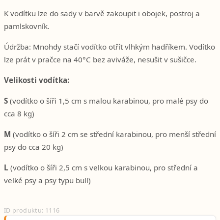
K vodítku lze do sady v barvě zakoupit i obojek, postroj a
pamlskovník.
Údržba: Mnohdy stačí vodítko otřít vlhkým hadříkem. Vodítko
lze prát v pračce na 40°C bez aviváže, nesušit v sušičce.
Velikosti vodítka:
S
(vodítko o šíři 1,5 cm s malou karabinou, pro malé psy do
cca 8 kg)
M
(vodítko o šíři 2 cm se střední karabinou, pro menší střední
psy do cca 20 kg)
L
(vodítko o šíři 2,5 cm s velkou karabinou, pro střední a
velké psy a psy typu bull)
ID produktu: 1116