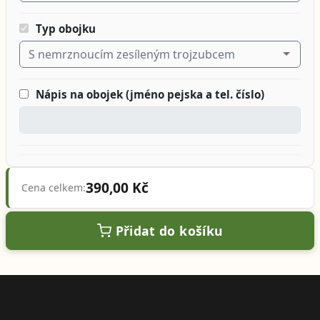
Typ obojku
S nemrznoucím zesíleným trojzubcem
Nápis na obojek (jméno pejska a tel. číslo)
390,00 Kč
Cena celkem:
Přidat do košíku