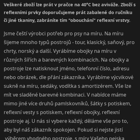
Veškeré zboží lze prát v pračce na 40°C bez aviváže. Zboží s
reflexními prvky doporučujeme prát zabalené do ručníku
či jiné tkaniny, zabráníte tím "obouchání" reflexní vrstvy.
Jsme čeští výrobci potřeb pro psy na míru. Na míru
šijeme mnoho typů postrojů - tour, klasický, saňový, pro
chrty, norský a další. Vyrábíme obojky na míru v
různých šířích a barevných kombinacích. Na obojky a
postroje lze natisknout jméno, telefonní číslo, adresu
nebo obrázek, dle přání zákazníka. Vyrábíme výcvikové
sukně na míru, sedáky, vodítka s amortizérem. Vše lze
mít ve sladěné barevné kombinaci. V nabídce máme
mimo jiné více druhů pamlskovníků, šátky s potiskem,
reflexní vesty s potiskem, reflexní obojky, reflexní
postroje aj. U nás si vybere každý, děláme vše pro to,
aby byl náš zákazník spokojen. Pokud si nejste jistí
výběrem vhodného postroje, s míry Vašeho pejska