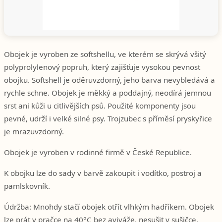
Obojek je vyroben ze softshellu, ve kterém se skrývá všitý
polyprolylenový popruh, který zajišťuje vysokou pevnost
obojku. Softshell je oděruvzdorný, jeho barva nevybledává a
rychle schne. Obojek je měkký a poddajný, neodírá jemnou
srst ani kůži u citlivějších psů. Použité komponenty jsou
pevné, udrží i velké silné psy. Trojzubec s příměsí pryskyřice
je mrazuvzdorný.
Obojek je vyroben v rodinné firmě v České Republice.
K obojku lze do sady v barvě zakoupit i vodítko, postroj a
pamlskovník.
Údržba: Mnohdy stačí obojek otřít vlhkým hadříkem. Obojek
lze prát v pračce na 40°C bez aviváže, nesušit v sušičce.