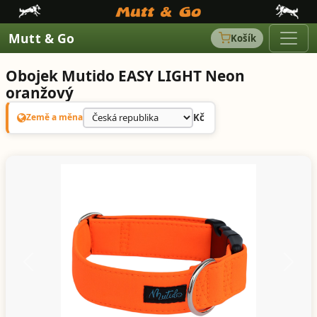
Mutt & Go
Košík
Obojek Mutido EASY LIGHT Neon
oranžový
Kč
Země a měna
Předchozí
Další