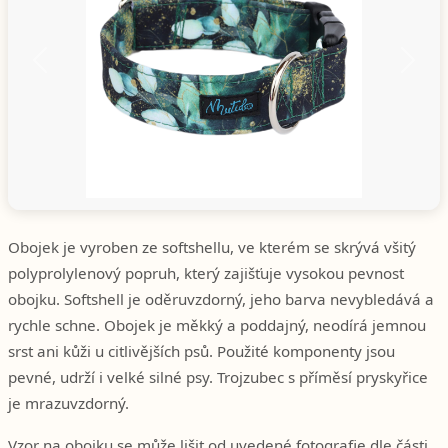
Předchozí
Další
Obojek je vyroben ze softshellu, ve kterém se skrývá všitý
polyprolylenový popruh, který zajišťuje vysokou pevnost
obojku. Softshell je oděruvzdorný, jeho barva nevybledává a
rychle schne. Obojek je měkký a poddajný, neodírá jemnou
srst ani kůži u citlivějších psů. Použité komponenty jsou
pevné, udrží i velké silné psy. Trojzubec s příměsí pryskyřice
je mrazuvzdorný.
Vzor na obojku se může lišit od uvedené fotografie dle části