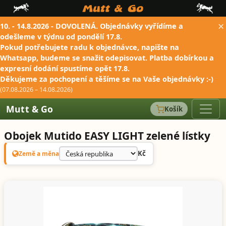
×
10. - 14.8.2026 - DOVOLENÁ. Objednávky vyřídíme a
odešleme v týdnu od pondělí 17.8.
Pokud potřebujete radu k objednávce, napište na
Whatsapp, budeme se snažit odepisovat. Platba dobírkou a
expresní dodání spustíme opět 17.8.
Děkujeme za pochopení a těšíme se na Vaše objednávky :-)
(07.08.2026 – 14.08.2026)
Mutt & Go
Košík
Obojek Mutido EASY LIGHT zelené lístky
Kč
Země a měna